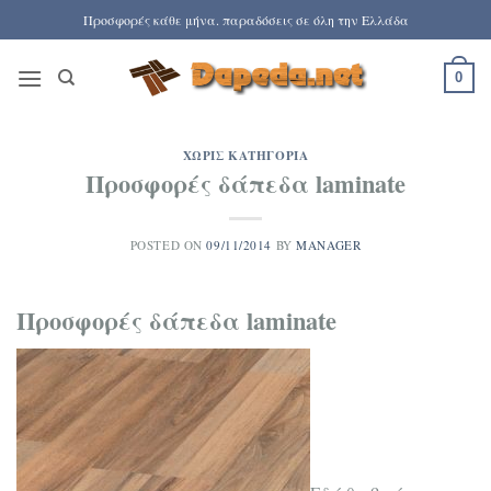
Μετάβαση
Προσφορές κάθε μήνα. παραδόσεις σε όλη την Ελλάδα
στο
περιεχόμενο
0
ΧΩΡΊΣ ΚΑΤΗΓΟΡΊΑ
Προσφορές δάπεδα laminate
POSTED ON
09/11/2014
BY
MANAGER
Προσφορές δάπεδα laminate